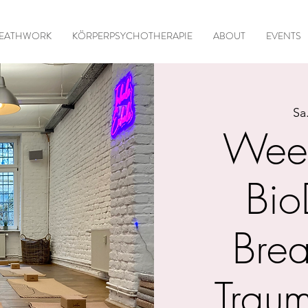
EATHWORK
KÖRPERPSYCHOTHERAPIE
ABOUT
EVENTS
Sa
Week
Bio
Bre
Trau