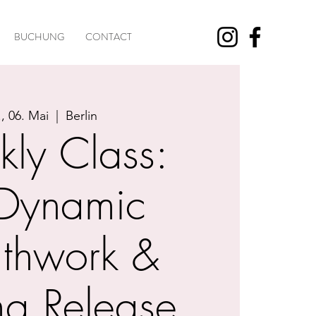
BUCHUNG
CONTACT
., 06. Mai
  |  
Berlin
ly Class:
Dynamic
athwork &
ma Release